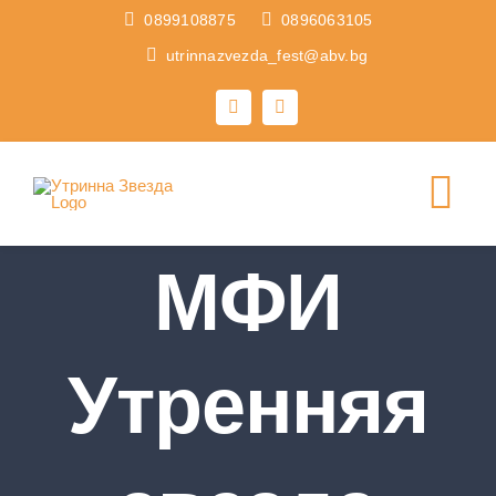
Skip
0899108875
0896063105
to
utrinnazvezda_fest@abv.bg
content
Tog
Nav
МФИ
ГЛАВНАЯ
ФЕСТИВАЛИ
Утренняя
О НАС