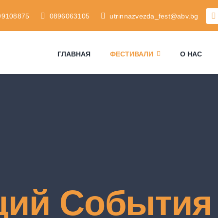
99108875
0896063105
utrinnazvezda_fest@abv.bg
ГЛАВНАЯ
ФЕСТИВАЛИ
О НАС
щий События