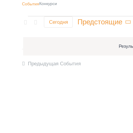
Конкурси
События
События
Предстоящие
Сегодня
Выбрать
дату.
Резуль
Предыдущая
События